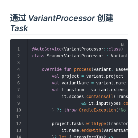
通过
VariantProcessor
创建
Task
@AutoService
(
VariantProcessor
::
class
)
1
class
 ScannerVariantProcessor 
:
 VariantProc
2
3
override
fun
process
(
variant
:
 BaseVaria
4
val
 project 
=
 variant
.
project

5
val
 variantName 
=
 variant
.
name
.
capi
6
val
 transform 
=
 variant
.
extension
.
t
7
            it
.
scopes
.
containsAll
(
Transform
8
&&
 it
.
inputTypes
.
contai
9
}
?:
throw
GradleException
(
"No avai
10
11
        project
.
tasks
.
withType
(
TransformTas
12
            it
.
name
.
endsWith
(
variantName
)
&
13
}
?
.
let
{
 transformTask 
->
14