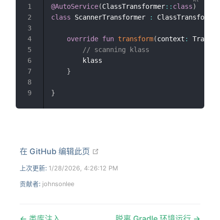
@AutoService
(
ClassTransformer
::
class
)
1
class
 ScannerTransformer 
:
 ClassTransformer
2
3
override
fun
transform
(
context
:
 Transfo
4
// scanning klass
5
        klass

6
}
7
8
}
9
在新窗口打开
在 GitHub 编辑此页
上次更新:
1/28/2026, 4:26:12 PM
贡献者:
johnsonlee
类库注入
脱离 Gradle 环境运行