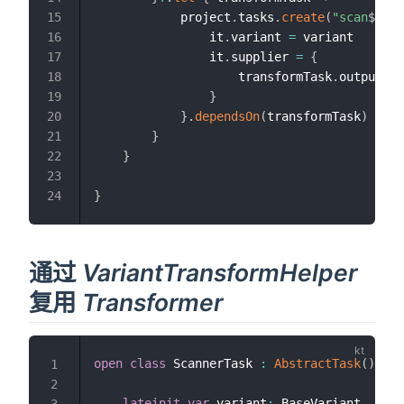
            project
.
tasks
.
create
(
"scan
${
var
15
                it
.
variant 
=
 variant

16
                it
.
supplier 
=
{
17
                    transformTask
.
outputs
.
f
18
}
19
}
.
dependsOn
(
transformTask
)
20
}
21
}
22
23
}
24
通过
VariantTransformHelper
复用
Transformer
open
class
 ScannerTask 
:
AbstractTask
(
)
{
1
2
lateinit
var
 variant
:
 BaseVariant

3