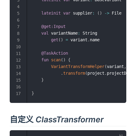
4
lateinit
var
 supplier
:
(
)
->
 File

5
6
@get:Input
7
val
 variantName
:
 String

8
get
(
)
=
 variant
.
name

9
10
@TaskAction
11
fun
scan
(
)
{
12
VariantTransformHelper
(
variant
,
sup
13
.
transform
(
project
.
projectDir
,
14
}
15
16
}
17
自定义
ClassTransformer